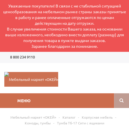
Уважаемые покупатели! В связи с не стабильной ситуацией
ценообразования на мебельном рынке страны заказы принятые
в работу и ранее оплаченные отгружаются по ценам
действующим на дату отгрузки.
В случае увеличения стоимости Вашего заказа, на основании
выше изложенного, необходимо внести доплату (разницу) для
получения товара в пункте выдачи заказов.
Заранее благодарим за понимание.
8 800 234 9110
Режим работы интернет-магазина: Пн-Пт 8:00-17:00
МЕНЮ
Мебельный маркет «ОКЕЙ»
-
Каталог
-
Корпусная мебель
-
Комоды, тумбы
-
Тумба Тб-17 Сити с ящиками