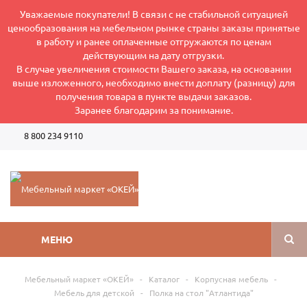
Уважаемые покупатели! В связи с не стабильной ситуацией
ценообразования на мебельном рынке страны заказы принятые
в работу и ранее оплаченные отгружаются по ценам
действующим на дату отгрузки.
В случае увеличения стоимости Вашего заказа, на основании
выше изложенного, необходимо внести доплату (разницу) для
получения товара в пункте выдачи заказов.
Заранее благодарим за понимание.
8 800 234 9110
Режим работы интернет-магазина: Пн-Пт 8:00-17:00
МЕНЮ
Мебельный маркет «ОКЕЙ»
-
Каталог
-
Корпусная мебель
-
Мебель для детской
-
Полка на стол "Атлантида"