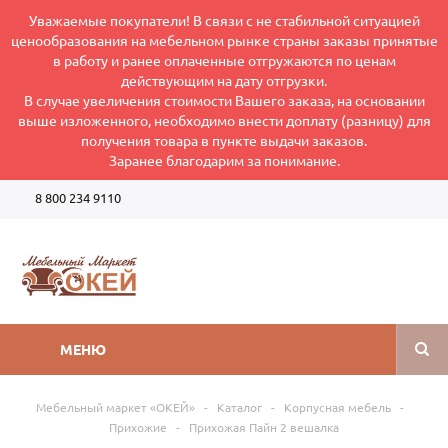
Уважаемые покупатели! В связи с не стабильной ситуацией
ценообразования на мебельном рынке страны заказы принятые
в работу и ранее оплаченные отгружаются по ценам
действующим на дату отгрузки.
В случае увеличения стоимости Вашего заказа, на основании
выше изложенного, необходимо внести доплату (разницу) для
получения товара в пункте выдачи заказов.
Заранее благодарим за понимание.
8 800 234 9110
Режим работы интернет-магазина: Пн-Пт 8:00-17:00
МЕНЮ
Мебельный маркет «ОКЕЙ»
-
Каталог
-
Корпусная мебель
-
Прихожие
-
Прихожая Пайн 2 вешалка