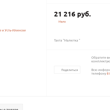
21 216
руб.
Мало
Тахта "Малютка "
Обратите в
комплектую
Всю информ
Поделиться
телефону
8 
ы о товаре