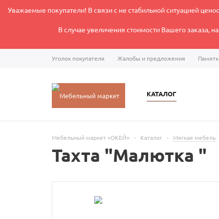
Уважаемые покупатели! В связи с не стабильной ситуацией цен
В случае увеличения стоимости Вашего заказа, н
Уголок покупателя
Жалобы и предложения
Памятк
Режим работы интернет-магазина: Пн-Пт 8:00-17:00
КАТАЛОГ
Мебельный маркет «ОКЕЙ»
-
Каталог
-
Мягкая мебель
Тахта "Малютка "