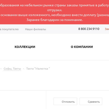
ообразования на мебельном рынке страны заказы принятые в работу
отгрузки.
а основании выше изложенного, необходимо внести доплату (разницу
Заранее благодарим за понимание.
8 800 234 9110
За
а покупателю
Наши филиалы
КОЛЛЕКЦИИ
О КОМПАНИИ
-
Софы, Тахты
-
Тахта "Малютка "
Отложить
Сравнить