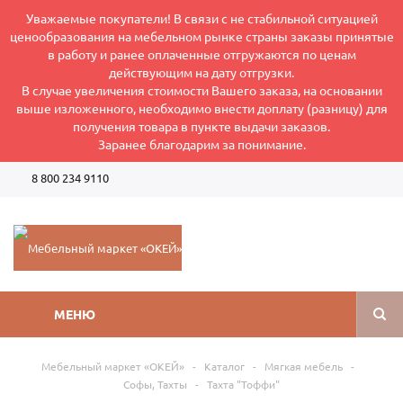
Уважаемые покупатели! В связи с не стабильной ситуацией
ценообразования на мебельном рынке страны заказы принятые
в работу и ранее оплаченные отгружаются по ценам
действующим на дату отгрузки.
В случае увеличения стоимости Вашего заказа, на основании
выше изложенного, необходимо внести доплату (разницу) для
получения товара в пункте выдачи заказов.
Заранее благодарим за понимание.
8 800 234 9110
Режим работы интернет-магазина: Пн-Пт 8:00-17:00
МЕНЮ
Мебельный маркет «ОКЕЙ»
-
Каталог
-
Мягкая мебель
-
Софы, Тахты
-
Тахта "Тоффи"