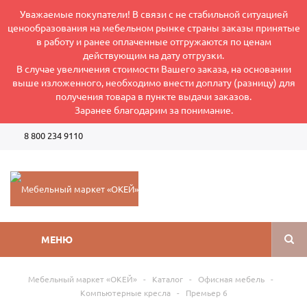
Уважаемые покупатели! В связи с не стабильной ситуацией
ценообразования на мебельном рынке страны заказы принятые
в работу и ранее оплаченные отгружаются по ценам
действующим на дату отгрузки.
В случае увеличения стоимости Вашего заказа, на основании
выше изложенного, необходимо внести доплату (разницу) для
получения товара в пункте выдачи заказов.
Заранее благодарим за понимание.
8 800 234 9110
Режим работы интернет-магазина: Пн-Пт 8:00-17:00
МЕНЮ
Мебельный маркет «ОКЕЙ»
-
Каталог
-
Офисная мебель
-
Компьютерные кресла
-
Премьер 6