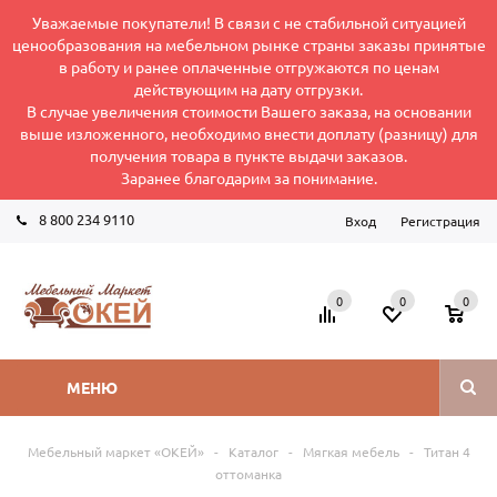
Уважаемые покупатели! В связи с не стабильной ситуацией
ценообразования на мебельном рынке страны заказы принятые
в работу и ранее оплаченные отгружаются по ценам
действующим на дату отгрузки.
В случае увеличения стоимости Вашего заказа, на основании
выше изложенного, необходимо внести доплату (разницу) для
получения товара в пункте выдачи заказов.
Заранее благодарим за понимание.
8 800 234 9110
Вход
Регистрация
Режим работы интернет-магазина: Пн-Пт 8:00-17:00
0
0
0
МЕНЮ
Мебельный маркет «ОКЕЙ»
-
Каталог
-
Мягкая мебель
-
Титан 4
оттоманка