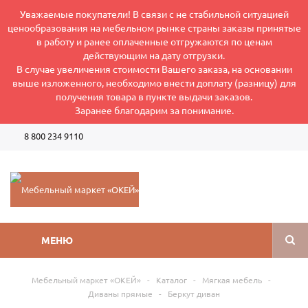
Уважаемые покупатели! В связи с не стабильной ситуацией
ценообразования на мебельном рынке страны заказы принятые
в работу и ранее оплаченные отгружаются по ценам
действующим на дату отгрузки.
В случае увеличения стоимости Вашего заказа, на основании
выше изложенного, необходимо внести доплату (разницу) для
получения товара в пункте выдачи заказов.
Заранее благодарим за понимание.
8 800 234 9110
Режим работы интернет-магазина: Пн-Пт 8:00-17:00
МЕНЮ
Мебельный маркет «ОКЕЙ»
-
Каталог
-
Мягкая мебель
-
Диваны прямые
-
Беркут диван