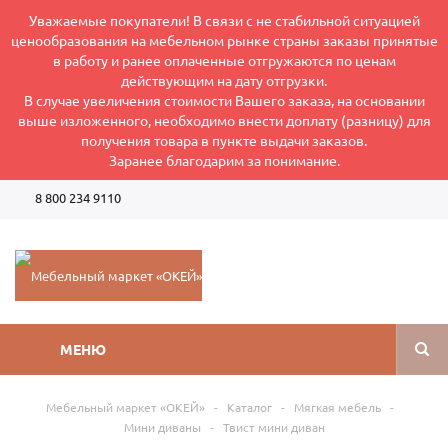
Уважаемые покупатели! В связи с не стабильной ситуацией
ценообразования на мебельном рынке страны заказы принятые
в работу и ранее оплаченные отгружаются по ценам
действующим на дату отгрузки.
В случае увеличения стоимости Вашего заказа, на основании
выше изложенного, необходимо внести доплату (разницу) для
получения товара в пункте выдачи заказов.
Заранее благодарим за понимание.
8 800 234 9110
Режим работы интернет-магазина: Пн-Пт 8:00-17:00
МЕНЮ
Мебельный маркет «ОКЕЙ»
-
Каталог
-
Мягкая мебель
-
Мини диваны
-
Твист мини диван