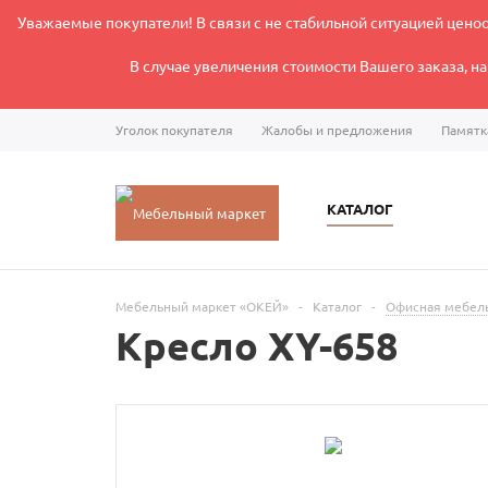
Уважаемые покупатели! В связи с не стабильной ситуацией цен
В случае увеличения стоимости Вашего заказа, н
Уголок покупателя
Жалобы и предложения
Памятк
Режим работы интернет-магазина: Пн-Пт 8:00-17:00
КАТАЛОГ
Мебельный маркет «ОКЕЙ»
-
Каталог
-
Офисная мебел
Кресло XY-658