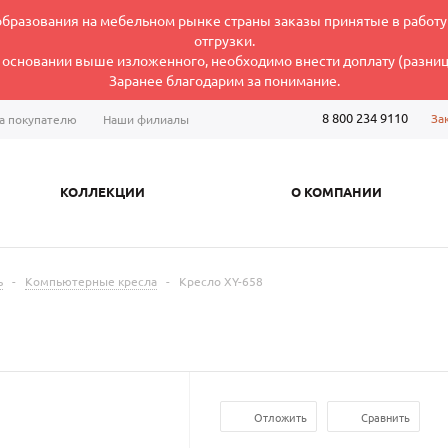
ообразования на мебельном рынке страны заказы принятые в работу
отгрузки.
а основании выше изложенного, необходимо внести доплату (разницу
Заранее благодарим за понимание.
8 800 234 9110
За
а покупателю
Наши филиалы
КОЛЛЕКЦИИ
О КОМПАНИИ
ь
-
Компьютерные кресла
-
Кресло XY-658
Отложить
Сравнить