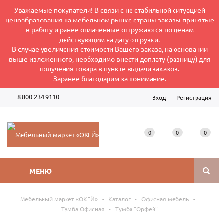
Уважаемые покупатели! В связи с не стабильной ситуацией
ценообразования на мебельном рынке страны заказы принятые
в работу и ранее оплаченные отгружаются по ценам
действующим на дату отгрузки.
В случае увеличения стоимости Вашего заказа, на основании
выше изложенного, необходимо внести доплату (разницу) для
получения товара в пункте выдачи заказов.
Заранее благодарим за понимание.
8 800 234 9110
Вход
Регистрация
Режим работы интернет-магазина: Пн-Пт 8:00-17:00
0
0
0
МЕНЮ
Мебельный маркет «ОКЕЙ»
-
Каталог
-
Офисная мебель
-
Тумба Офисная
-
Тумба "Орфей"